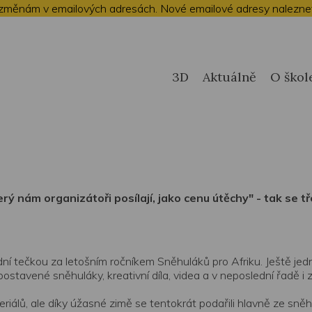
 změnám v emailových adresách. Nové emailové adresy nalezne
3D
Aktuálně
O škol
erý nám organizátoři posílají, jako cenu útěchy" - tak se t
dní tečkou za letošním ročníkem Sněhuláků pro Afriku. Ještě jed
tavené sněhuláky, kreativní díla, videa a v neposlední řadě i za
álů, ale díky úžasné zimě se tentokrát podařili hlavně ze sněhu