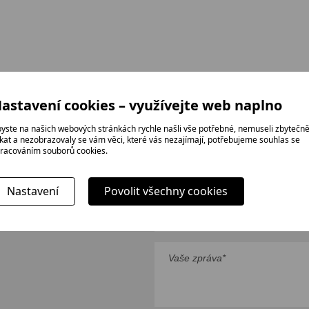
astavení cookies – využívejte web naplno
yste na našich webových stránkách rychle našli vše potřebné, nemuseli zbytečn
PIŠTE NÁM
ikat a nezobrazovaly se vám věci, které vás nezajímají, potřebujeme souhlas se
racováním souborů cookies.
Nastavení
Povolit všechny cookies