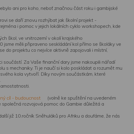
nebylo ani pro koho, neboť značnou část roku i gambijské
vi se daří znovu rozhýbat jak školní projekt -
jména i pomoc v jejich lokálních
cyklo
workshopech, kde
h škol, ve vnitrozemí v okolí krajského
20 jsme měli připraveno
seskládání
kol přímo se školáky ve
 do projektu co nejvíce aktivně zapojovali i místní,
ci součástí. Za Vaše finanční dary jsme nakoupili nářadí
lu s mechaniky. Ti je naučí si kolo poskládat a rozumět mu
ní svého kola vytvoří. Díky novým součástkám, které
.
samostatnosti.
diný cíl - budoucnost
(volně ke spuštění na uvedeném
aše společná rozvojová pomoc do Gambie důležitá a
ší již 10.ročník Sněhuláků pro Afriku a doufáme, že nás