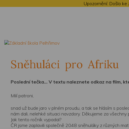
Upozornění: Došlo ke
Sněhuláci pro Afriku
Poslední tečka... V textu naleznete odkaz na film, kt
Milí patroni,
snad už bude jaro v plném proudu, a tak se hlásím s posle
nám dali, nelehké situaci navzdory. Děkujeme za všechny pos
Jak tento ročník vypadal?
ČR jsme zaplavili společně 2048 sněhuláky z různých materi