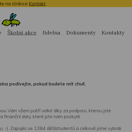
te na stránce
Kontakt
.
e
Školní akce
Jídelna
Dokumenty
Kontakty
řeba podívejte, pokud budete mít chuť.
nou Vám všem patří velké díky za podporu, kterou jste
 finanční dary, které jste nám poskytli.
 :-). Zapojilo se 1384 dětí/studentů a celkově jsme vybrali