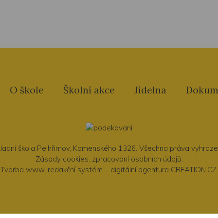
O škole
Školní akce
Jídelna
Dokum
ladní škola Pelhřimov
, Komenského 1326. Všechna práva vyhraz
Zásady cookies
,
zpracování osobních údajů
.
Tvorba www
,
redakční systém
–
digitální agentura
CREATION.CZ
.