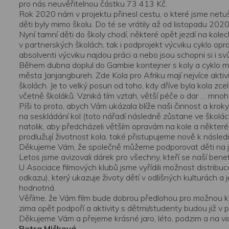
pro nás neuvěřitelnou částku 73 413 Kč.
Rok 2020 nám v projektu přinesl cestu, o které jsme netuši
děti byly mimo školu. Do té se vrátily až od listopadu 2020
Nyní tamní děti do školy chodí, některé opět jezdí na kole
v partnerských školách, tak i podprojekt výcviku
cyklo
opra
absolventi výcviku najdou práci a nebo jsou schopni si i sv
Během dubna doplul do Gambie kontejner s koly a
cyklo
ma
města
Janjangbureh
. Zde Kola pro Afriku mají nejvíce ak
školách. Je to velký posun od toho, kdy dříve byla kola zce
včetně školáků. Vzniká tím vztah, větší péče o dar … mno
Píši to proto, abych Vám ukázala blíže naši činnost a krok
na seskládání kol (toto nářadí následně zůstane ve školác
natolik, aby předcházeli větším opravám na kole a některé 
prodlužují životnost kola, také přistupujeme nově k násle
Děkujeme Vám, že společně můžeme podporovat děti na jeji
Letos jsme avizovali dárek pro všechny, kteří se naší benefi
U Asociace filmových klubů jsme vyřídili možnost distrib
odkazu), který ukazuje životy dětí v odlišných kulturách 
hodnotná.
Věříme, že Vám film bude dobrou předlohou pro možnou ko
zima opět podpoří a aktivity s dětmi/studenty budou již v
Děkujeme Vám a přejeme krásné jaro, léto, podzim a na vi
Petra Mičková