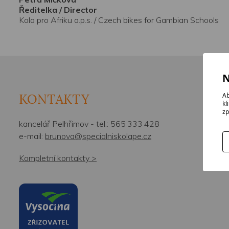
Ředitelka / Director
Kola pro Afriku o.p.s. / Czech bikes for Gambian Schools
N
Ab
KONTAKTY
kl
zp
kancelář Pelhřimov - tel.:
565 333 428
e-mail:
brunova@specialniskolape.cz
Kompletní kontakty >