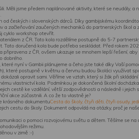
li. Měli jsme předem naplánované aktivity, které se neudály, a 
.
ch od českých i slovenských dárců. Díky gambijskému koordinátoro
v a začleňování zaučených mechaniků do partnerských škol a ze
ůj
cyklo
workshop otevřít.
teriálem z ČR. Tato kola rozdělíme postupně do 5-7 partnerskýc
tivit. Tato doručená kola bude potřeba seskládat. Před rokem 20
la připravena z ČR, ovšem ukazuje se mnohem lepší řešení, aby se
ho dobrého.
y, které nyní v Gambii plánujeme a čeho jste také díky Vaší pomo
h), které postupně v květnu a červnu budou školáci využívat spo
dokázali opravit sami. Věříme ve vztah, který si žák při skládá
dnému vlastnictví kola. Podmínkou je dokončená školní docházka
ch cestě ke vzdělání, větší zodpovědnosti a následně i jejich 
ční akce zúčastnili. A co že to vlastně je?
uce krásného dokumentu
Cesta do školy, čtyři děti, čtyři osudy, je
a jejich cestu do školy. Dokument odpovídá na otázky, proč je n
munikaci o pomoci rozvojovému světu a dětem. Těšíme se na dal
 pohodovějším režimu.
děnou v zimě :-)