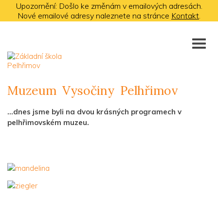
Upozornění: Došlo ke změnám v emailových adresách.
Nové emailové adresy naleznete na stránce
Kontakt
.
Muzeum Vysočiny Pelhřimov
...dnes jsme byli na dvou krásných programech v
pelhřimovském muzeu.